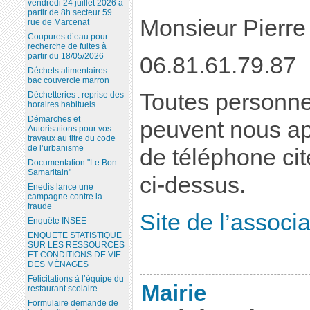
vendredi 24 juillet 2026 à
partir de 8h secteur 59
Monsieur Pier
rue de Marcenat
Coupures d’eau pour
recherche de fuites à
partir du 18/05/2026
06.81.61.79.87
Déchets alimentaires :
bac couvercle marron
Toutes personne
Déchetteries : reprise des
horaires habituels
Démarches et
peuvent nous a
Autorisations pour vos
travaux au titre du code
de l’urbanisme
de téléphone cit
Documentation "Le Bon
Samaritain"
ci-dessus.
Enedis lance une
campagne contre la
fraude
Site de l’associa
Enquête INSEE
ENQUETE STATISTIQUE
SUR LES RESSOURCES
ET CONDITIONS DE VIE
DES MÉNAGES
Félicitations à l’équipe du
Mairie
restaurant scolaire
Formulaire demande de