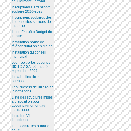
de Clermont-Ferrand
Inscriptions au transport
scolaire 2026-2027
Inscriptions scolaires des
futurs petites sections de
maternelle
Insee Enquête Budget de
famille
Installation borne de
téléconsultation en Mairie
Installation du conseil
municipal
Journée portes ouvertes
SICTOM SA - Samedi 26
septembre 2026
Les abeilles de la
Terrasse
Les Ruchers de Billezois :
informations
Liste des structures mises
à disposition pour
accompagnement au
numérique
Location Vélos
électriques
Lutte contre les punaises
de lit