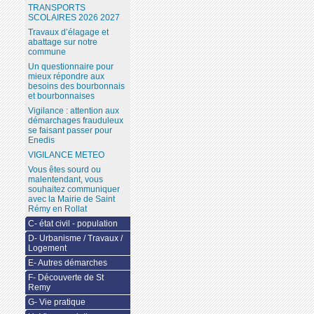
TRANSPORTS
SCOLAIRES 2026 2027
Travaux d’élagage et
abattage sur notre
commune
Un questionnaire pour
mieux répondre aux
besoins des bourbonnais
et bourbonnaises
Vigilance : attention aux
démarchages frauduleux
se faisant passer pour
Enedis
VIGILANCE METEO
Vous êtes sourd ou
malentendant, vous
souhaitez communiquer
avec la Mairie de Saint
Rémy en Rollat
C- état civil - population
D- Urbanisme / Travaux /
Logement
E- Autres démarches
F- Découverte de St
Remy
G- Vie pratique