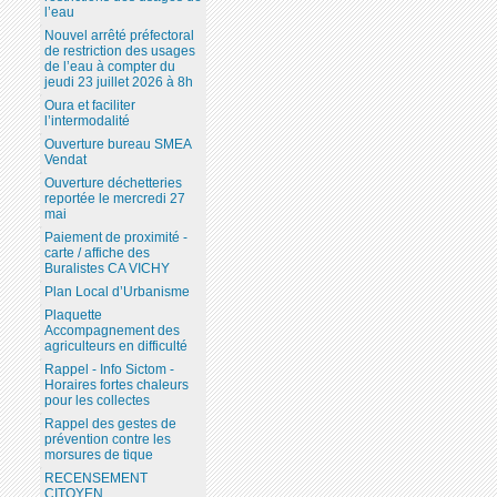
l’eau
Nouvel arrêté préfectoral
de restriction des usages
de l’eau à compter du
jeudi 23 juillet 2026 à 8h
Oura et faciliter
l’intermodalité
Ouverture bureau SMEA
Vendat
Ouverture déchetteries
reportée le mercredi 27
mai
Paiement de proximité -
carte / affiche des
Buralistes CA VICHY
Plan Local d’Urbanisme
Plaquette
Accompagnement des
agriculteurs en difficulté
Rappel - Info Sictom -
Horaires fortes chaleurs
pour les collectes
Rappel des gestes de
prévention contre les
morsures de tique
RECENSEMENT
CITOYEN