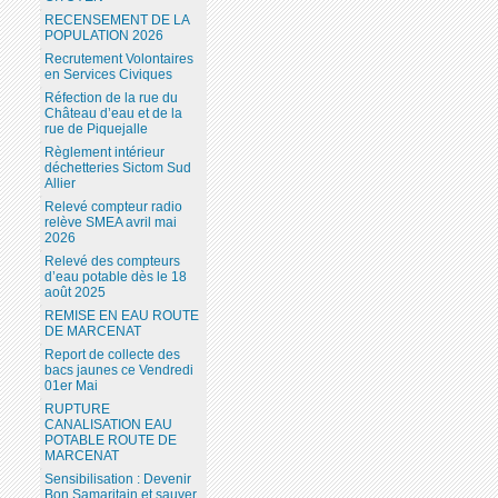
RECENSEMENT DE LA
POPULATION 2026
Recrutement Volontaires
en Services Civiques
Réfection de la rue du
Château d’eau et de la
rue de Piquejalle
Règlement intérieur
déchetteries Sictom Sud
Allier
Relevé compteur radio
relève SMEA avril mai
2026
Relevé des compteurs
d’eau potable dès le 18
août 2025
REMISE EN EAU ROUTE
DE MARCENAT
Report de collecte des
bacs jaunes ce Vendredi
01er Mai
RUPTURE
CANALISATION EAU
POTABLE ROUTE DE
MARCENAT
Sensibilisation : Devenir
Bon Samaritain et sauver