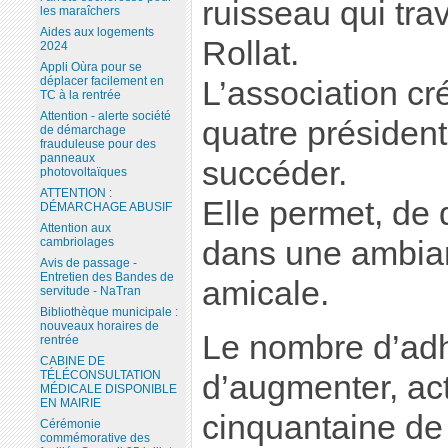
ruisseau qui tr
les maraîchers
Aides aux logements
Rollat.
2024
Appli Oùra pour se
déplacer facilement en
L’association c
TC à la rentrée
Attention - alerte société
quatre présiden
de démarchage
frauduleuse pour des
panneaux
succéder.
photovoltaïques
ATTENTION :
Elle permet, de 
DÉMARCHAGE ABUSIF
Attention aux
cambriolages
dans une ambian
Avis de passage -
Entretien des Bandes de
amicale.
servitude - NaTran
Bibliothèque municipale :
nouveaux horaires de
Le nombre d’adh
rentrée
CABINE DE
TÉLÉCONSULTATION
d’augmenter, ac
MÉDICALE DISPONIBLE
EN MAIRIE
cinquantaine de
Cérémonie
commémorative des