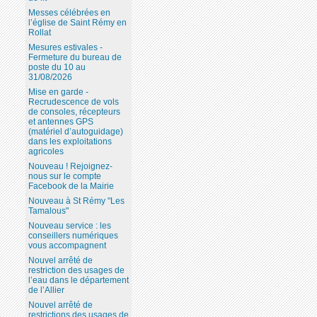
Messes célébrées en
l’église de Saint Rémy en
Rollat
Mesures estivales -
Fermeture du bureau de
poste du 10 au
31/08/2026
Mise en garde -
Recrudescence de vols
de consoles, récepteurs
et antennes GPS
(matériel d’autoguidage)
dans les exploitations
agricoles
Nouveau ! Rejoignez-
nous sur le compte
Facebook de la Mairie
Nouveau à St Rémy "Les
Tamalous"
Nouveau service : les
conseillers numériques
vous accompagnent
Nouvel arrêté de
restriction des usages de
l’eau dans le département
de l’Allier
Nouvel arrêté de
restrictions des usages de