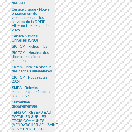
des vies
Service civique - Nouvel
engagement de
volontaires dans les
services de la DDFIP
Allier au titre de l’année
2025
Service National
Universel (SNU)
SICTOM - Fiches infos
SICTOM - Horaires des
déchetteries fortes
chaleurs
Sictom : Mise en place tri
des déchets alimentaires
SICTOM : Nouveautés
2024
SMEA - Relevés
compteurs pour facture de
solde 2026
Subvention
départementale
TENSION RESEAU EAU
POTABLES SUR LES
TROIS COMMUNES
(VENDAT/CHARMEIL/SAINT
REMY EN ROLLAT)