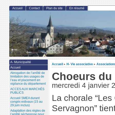
Accueil
Contact
Plan du site
En résumé
A- Municipalité
Accueil
H- Vie associative
Associations
>
>
Accueil
Choeurs du
Abrogation de l’arrêté de
limitation des usages de
l’eau et placement en
mercredi 4 janvier 
vigilance du département
ACCES AUX MARCHÉS
PUBLICS
La chorale “Le
Accueil SMEA durant
congés estivaux (15 au
29 juin inclus)
Servagnon” tien
Adaptation des règles de
l’arrêté sécheresse pour