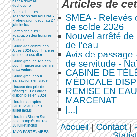
Articles de ce
badge d’accès
déchetterie
Fortes chaleurs :
SMEA - Relevés c
adaptation des horaires -
Prolongation jusqu’ au 27
de solde 2026
juin inclus
Fortes chaleurs :
Nouvel arrêté de 
adaptation des horaires
Sictom
de l’eau
Guide des communes :
Aides 2024 pour financer
Avis de passage 
un monte-escalier
de servitude - N
Guide gratuit aux aides
pour financer son permis
CABINE DE TÉ
et sa voiture
Guide gratuit pour
MÉDICALE DISP
transactions en viager
Hausse des prix de
REMISE EN EA
l’énergie - Les aides
disponibles en 2024
MARCENAT
Horaires adaptés
SICTOM du 06 au 11
[...]
juillet inclus
Horaires Sictom Sud-
Allier adaptés du 13 au
Accueil
|
Contact
|
18 juillet inclus
IMMO PARTENAIRES
|
Statis