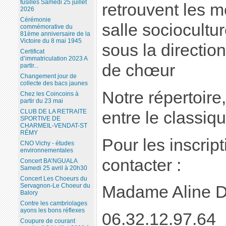
fusillés Samedi 25 juillet
retrouvent les m
2026
Cérémonie
salle sociocultur
commémorative du
81ème anniversaire de la
Victoire du 8 mai 1945
sous la directio
Certificat
d’immatriculation 2023 A
de chœur
partir...
Changement jour de
collecte des bacs jaunes
Notre répertoire,
Chez les Coincoins à
partir du 23 mai
CLUB DE LA RETRAITE
entre le classiqu
SPORTIVE DE
CHARMEIL-VENDAT-ST
RÉMY
Pour les inscrip
CNO Vichy - études
environnementales
contacter :
Concert BA’NGUALA
Samedi 25 avril à 20h30
Concert Les Choeurs du
Servagnon-Le Choeur du
Madame Aline
Balory
Contre les cambriolages
ayons les bons réflexes
06.32.12.97.64
Coupure de courant