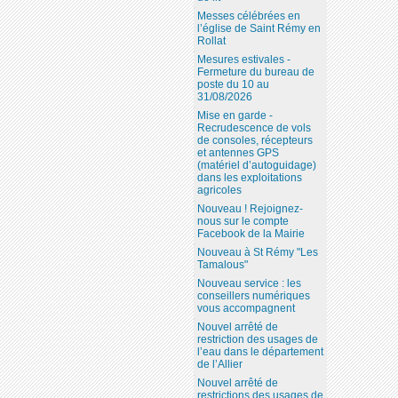
Messes célébrées en
l’église de Saint Rémy en
Rollat
Mesures estivales -
Fermeture du bureau de
poste du 10 au
31/08/2026
Mise en garde -
Recrudescence de vols
de consoles, récepteurs
et antennes GPS
(matériel d’autoguidage)
dans les exploitations
agricoles
Nouveau ! Rejoignez-
nous sur le compte
Facebook de la Mairie
Nouveau à St Rémy "Les
Tamalous"
Nouveau service : les
conseillers numériques
vous accompagnent
Nouvel arrêté de
restriction des usages de
l’eau dans le département
de l’Allier
Nouvel arrêté de
restrictions des usages de