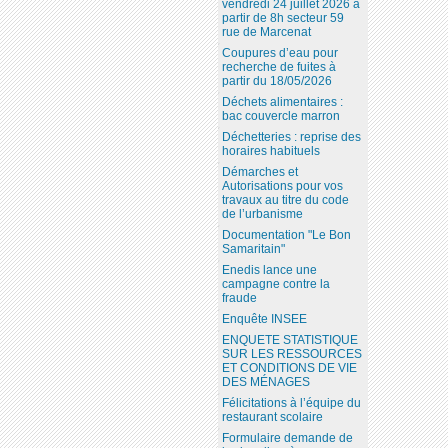
vendredi 24 juillet 2026 à
partir de 8h secteur 59
rue de Marcenat
Coupures d’eau pour
recherche de fuites à
partir du 18/05/2026
Déchets alimentaires :
bac couvercle marron
Déchetteries : reprise des
horaires habituels
Démarches et
Autorisations pour vos
travaux au titre du code
de l’urbanisme
Documentation "Le Bon
Samaritain"
Enedis lance une
campagne contre la
fraude
Enquête INSEE
ENQUETE STATISTIQUE
SUR LES RESSOURCES
ET CONDITIONS DE VIE
DES MÉNAGES
Félicitations à l’équipe du
restaurant scolaire
Formulaire demande de