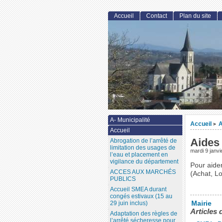
Accueil
Contact
Plan du site
A- Municipalité
Accueil
A
>
Accueil
Aides
Abrogation de l’arrêté de
limitation des usages de
mardi 9 janvi
l’eau et placement en
vigilance du département
Pour aide
ACCES AUX MARCHÉS
(Achat, Lo
PUBLICS
Accueil SMEA durant
congés estivaux (15 au
Mairie
29 juin inclus)
Articles 
Adaptation des règles de
l’arrêté sécheresse pour