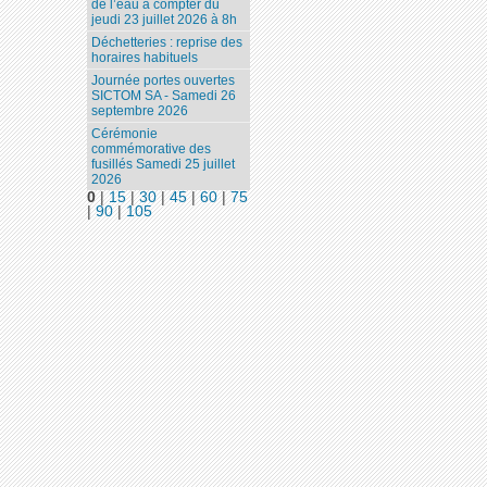
de l’eau à compter du
jeudi 23 juillet 2026 à 8h
Déchetteries : reprise des
horaires habituels
Journée portes ouvertes
SICTOM SA - Samedi 26
septembre 2026
Cérémonie
commémorative des
fusillés Samedi 25 juillet
2026
0
|
15
|
30
|
45
|
60
|
75
|
90
|
105