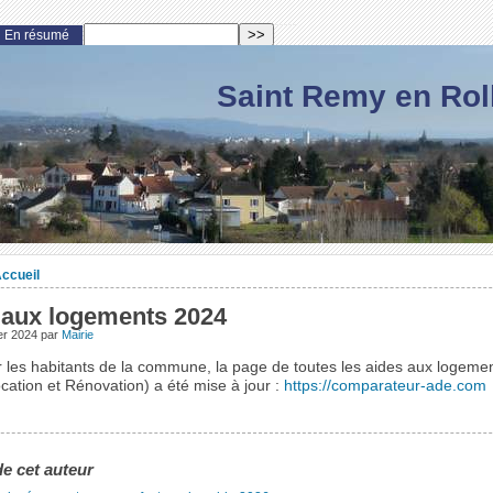
En résumé
Saint Remy en Rol
ccueil
 aux logements 2024
er 2024
par
Mairie
r les habitants de la commune, la page de toutes les aides aux logeme
cation et Rénovation) a été mise à jour :
https://comparateur-ade.com
de cet auteur