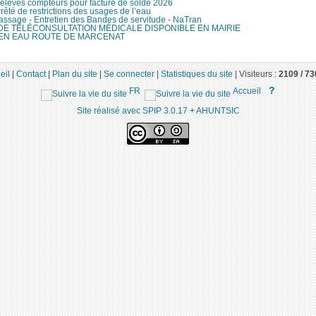
elevés compteurs pour facture de solde 2026
rêté de restrictions des usages de l’eau
assage - Entretien des Bandes de servitude - NaTran
DE TÉLÉCONSULTATION MÉDICALE DISPONIBLE EN MAIRIE
 EN EAU ROUTE DE MARCENAT
eil
|
Contact
|
Plan du site
|
Se connecter
|
Statistiques du site
|
Visiteurs :
2109 /
73
?
FR
Accueil
Site réalisé avec SPIP 3.0.17
+
AHUNTSIC