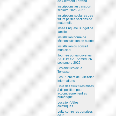
de Clermont-Ferrand
Inscriptions au transport
scolaire 2026-2027
Inscriptions scolaires des
futurs petites sections de
maternelle
Insee Enquête Budget de
famille
Installation borne de
téléconsultation en Mairie
Installation du conseil
municipal
Journée portes ouvertes
SICTOM SA - Samedi 26
septembre 2026
Les abeilles de la
Terrasse
Les Ruchers de Billezois :
informations
Liste des structures mises
à disposition pour
accompagnement au
numérique
Location Vélos
électriques
Lutte contre les punaises
de lit