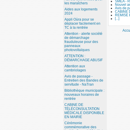
SMEA - R
les maraîchers
Nouvel ar
Avis de p
Aides aux logements
CABINE 
2024
REMISE
[...]
Appli Oùra pour se
déplacer facilement en
TC à la rentrée
Accu
Attention - alerte société
de démarchage
frauduleuse pour des
panneaux
photovoltaïques
ATTENTION :
DÉMARCHAGE ABUSIF
Attention aux
cambriolages
Avis de passage -
Entretien des Bandes de
servitude - NaTran
Bibliothèque municipale :
nouveaux horaires de
rentrée
CABINE DE
TÉLÉCONSULTATION
MÉDICALE DISPONIBLE
EN MAIRIE
Cérémonie
commémorative des