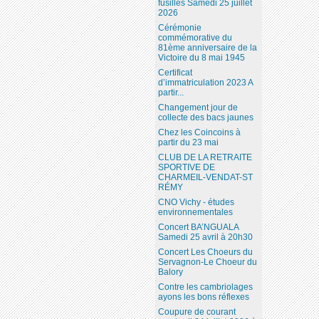
fusillés Samedi 25 juillet
2026
Cérémonie
commémorative du
81ème anniversaire de la
Victoire du 8 mai 1945
Certificat
d’immatriculation 2023 A
partir...
Changement jour de
collecte des bacs jaunes
Chez les Coincoins à
partir du 23 mai
CLUB DE LA RETRAITE
SPORTIVE DE
CHARMEIL-VENDAT-ST
RÉMY
CNO Vichy - études
environnementales
Concert BA’NGUALA
Samedi 25 avril à 20h30
Concert Les Choeurs du
Servagnon-Le Choeur du
Balory
Contre les cambriolages
ayons les bons réflexes
Coupure de courant