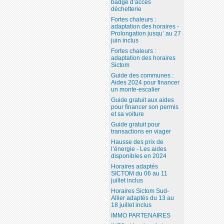
badge d’accès
déchetterie
Fortes chaleurs :
adaptation des horaires -
Prolongation jusqu’ au 27
juin inclus
Fortes chaleurs :
adaptation des horaires
Sictom
Guide des communes :
Aides 2024 pour financer
un monte-escalier
Guide gratuit aux aides
pour financer son permis
et sa voiture
Guide gratuit pour
transactions en viager
Hausse des prix de
l’énergie - Les aides
disponibles en 2024
Horaires adaptés
SICTOM du 06 au 11
juillet inclus
Horaires Sictom Sud-
Allier adaptés du 13 au
18 juillet inclus
IMMO PARTENAIRES