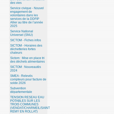
des vies
Service civique - Nouvel
engagement de
volontaires dans les
services de la DDFIP
Allier au titre de l’année
2025
Service National
Universel (SNU)
SICTOM - Fiches infos
SICTOM - Horaires des
déchetteries fortes
chaleurs
Sictom : Mise en place tri
des déchets alimentaires
SICTOM : Nouveautés
2024
SMEA - Relevés
compteurs pour facture de
solde 2026
Subvention
départementale
TENSION RESEAU EAU
POTABLES SUR LES
TROIS COMMUNES
(VENDAT/CHARMEIL/SAINT
REMY EN ROLLAT)