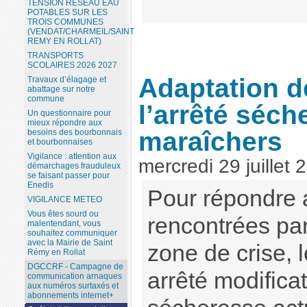
TENSION RESEAU EAU
POTABLES SUR LES
TROIS COMMUNES
(VENDAT/CHARMEIL/SAINT
REMY EN ROLLAT)
TRANSPORTS
SCOLAIRES 2026 2027
Adaptation d
Travaux d’élagage et
abattage sur notre
commune
l’arrêté séch
Un questionnaire pour
mieux répondre aux
maraîchers
besoins des bourbonnais
et bourbonnaises
Vigilance : attention aux
mercredi 29 juillet 
démarchages frauduleux
se faisant passer pour
Enedis
Pour répondre a
VIGILANCE METEO
Vous êtes sourd ou
rencontrées pa
malentendant, vous
souhaitez communiquer
avec la Mairie de Saint
zone de crise, l
Rémy en Rollat
DGCCRF - Campagne de
arrêté modificati
communication arnaques
aux numéros surtaxés et
abonnements internet+