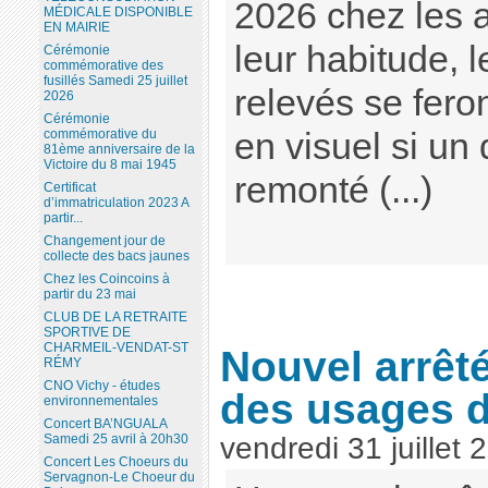
2026 chez les
MÉDICALE DISPONIBLE
EN MAIRIE
leur habitude, 
Cérémonie
commémorative des
fusillés Samedi 25 juillet
relevés se fero
2026
Cérémonie
en visuel si un 
commémorative du
81ème anniversaire de la
Victoire du 8 mai 1945
remonté (...)
Certificat
d’immatriculation 2023 A
partir...
Changement jour de
collecte des bacs jaunes
Chez les Coincoins à
partir du 23 mai
CLUB DE LA RETRAITE
SPORTIVE DE
CHARMEIL-VENDAT-ST
Nouvel arrêté
RÉMY
CNO Vichy - études
des usages d
environnementales
Concert BA’NGUALA
Samedi 25 avril à 20h30
vendredi 31 juillet 
Concert Les Choeurs du
Servagnon-Le Choeur du