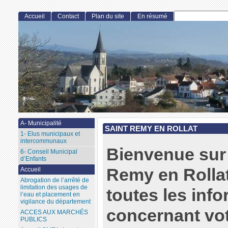
Accueil
Contact
Plan du site
En résumé
A- Municipalité
SAINT REMY EN ROLLAT
1- Elus municipaux et
intercommunaux
Bienvenue sur 
6- Conseil Municipal
d’Enfants
Remy en Rollat
Accueil
Abrogation de l’arrêté de
limitation des usages de
toutes les inf
l’eau et placement en
vigilance du département
concernant vo
ACCES AUX MARCHÉS
PUBLICS