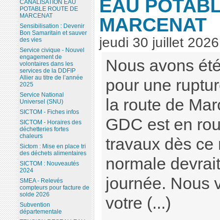
EAU POTABL
CANALISATION EAU
POTABLE ROUTE DE
MARCENAT
MARCENAT
Sensibilisation : Devenir
Bon Samaritain et sauver
jeudi 30 juillet 2026
des vies
Service civique - Nouvel
engagement de
Nous avons été
volontaires dans les
services de la DDFIP
Allier au titre de l’année
pour une ruptur
2025
Service National
la route de Ma
Universel (SNU)
SICTOM - Fiches infos
GDC est en rout
SICTOM - Horaires des
déchetteries fortes
chaleurs
travaux dès ce 
Sictom : Mise en place tri
des déchets alimentaires
normale devrait
SICTOM : Nouveautés
2024
journée. Nous 
SMEA - Relevés
compteurs pour facture de
solde 2026
votre (...)
Subvention
départementale