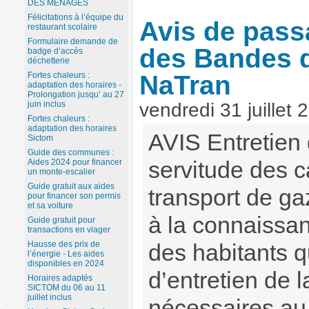
DES MÉNAGES
Félicitations à l’équipe du
Avis de pass
restaurant scolaire
Formulaire demande de
des Bandes d
badge d’accès
déchetterie
NaTran
Fortes chaleurs :
adaptation des horaires -
Prolongation jusqu’ au 27
vendredi 31 juillet 
juin inclus
Fortes chaleurs :
adaptation des horaires
AVIS Entretien
Sictom
Guide des communes :
servitude des c
Aides 2024 pour financer
un monte-escalier
Guide gratuit aux aides
transport de gaz
pour financer son permis
et sa voiture
à la connaissan
Guide gratuit pour
transactions en viager
Hausse des prix de
des habitants 
l’énergie - Les aides
disponibles en 2024
d’entretien de 
Horaires adaptés
SICTOM du 06 au 11
juillet inclus
nécessaires au 