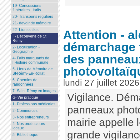
19- Concessions
funéraires - tarifs
20- Transports réguliers
21- devoir de mémoire
22- Liens utiles
Attention - a
F- Découverte de St
Remy
démarchage 
2- Localisation -
Géographie
des panneau
4- Faits marquants de
l’Histoire communale
photovoltaïq
5- Lieux de Mémoire de
St-Rémy-En-Rollat
lundi 27 juillet 2026
6- Chemins de
randonnées
7- Saint-Rémy en images
Vigilance. Dém
G- Vie pratique
1- Professions médicales
panneaux photo
2- Commerces
3- Nos entrepreneurs
mairie appelle l
4- Nos producteurs
locaux
grande vigilanc
5- Bibliothèque