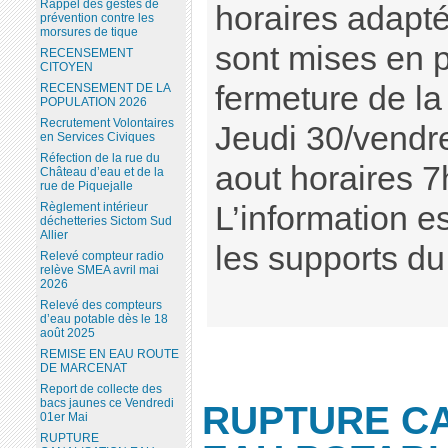
Rappel des gestes de
horaires adapté
prévention contre les
morsures de tique
sont mises en 
RECENSEMENT
CITOYEN
fermeture de la
RECENSEMENT DE LA
POPULATION 2026
Recrutement Volontaires
Jeudi 30/vendr
en Services Civiques
Réfection de la rue du
aout horaires 7
Château d’eau et de la
rue de Piquejalle
L’information e
Règlement intérieur
déchetteries Sictom Sud
Allier
les supports du
Relevé compteur radio
relève SMEA avril mai
2026
Relevé des compteurs
d’eau potable dès le 18
août 2025
REMISE EN EAU ROUTE
DE MARCENAT
Report de collecte des
bacs jaunes ce Vendredi
RUPTURE CA
01er Mai
RUPTURE