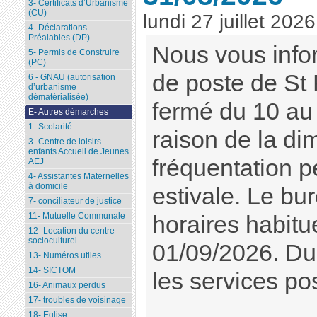
3- Certificats d’Urbanisme
(CU)
lundi 27 juillet 2026
4- Déclarations
Préalables (DP)
Nous vous info
5- Permis de Construire
(PC)
de poste de St
6 - GNAU (autorisation
d’urbanisme
dématérialisée)
fermé du 10 au
E- Autres démarches
1- Scolarité
raison de la di
3- Centre de loisirs
enfants Accueil de Jeunes
fréquentation p
AEJ
4- Assistantes Maternelles
à domicile
estivale. Le bu
7- conciliateur de justice
11- Mutuelle Communale
horaires habitu
12- Location du centre
socioculturel
01/09/2026. Dur
13- Numéros utiles
14- SICTOM
les services pos
16- Animaux perdus
17- troubles de voisinage
18- Eglise