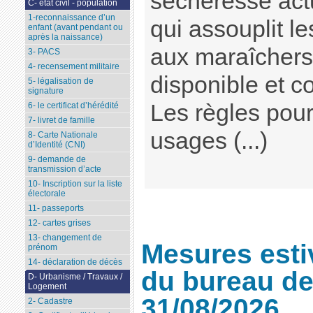
sécheresse act
C- état civil - population
1-reconnaissance d’un
qui assouplit l
enfant (avant pendant ou
après la naissance)
aux maraîchers.
3- PACS
4- recensement militaire
disponible et c
5- légalisation de
signature
Les règles pour
6- le certificat d’hérédité
7- livret de famille
usages (...)
8- Carte Nationale
d’Identité (CNI)
9- demande de
transmission d’acte
10- Inscription sur la liste
électorale
11- passeports
12- cartes grises
13- changement de
Mesures esti
prénom
14- déclaration de décès
du bureau de
D- Urbanisme / Travaux /
Logement
31/08/2026
2- Cadastre