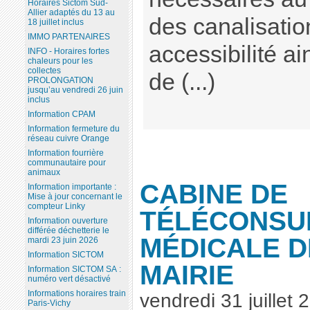
Horaires Sictom Sud-
Allier adaptés du 13 au
des canalisatio
18 juillet inclus
IMMO PARTENAIRES
accessibilité ain
INFO - Horaires fortes
chaleurs pour les
collectes
de (...)
PROLONGATION
jusqu’au vendredi 26 juin
inclus
Information CPAM
Information fermeture du
réseau cuivre Orange
Information fourrière
communautaire pour
animaux
CABINE DE
Information importante :
Mise à jour concernant le
compteur Linky
TÉLÉCONSU
Information ouverture
différée déchetterie le
MÉDICALE D
mardi 23 juin 2026
Information SICTOM
MAIRIE
Information SICTOM SA :
numéro vert désactivé
Informations horaires train
vendredi 31 juillet 
Paris-Vichy