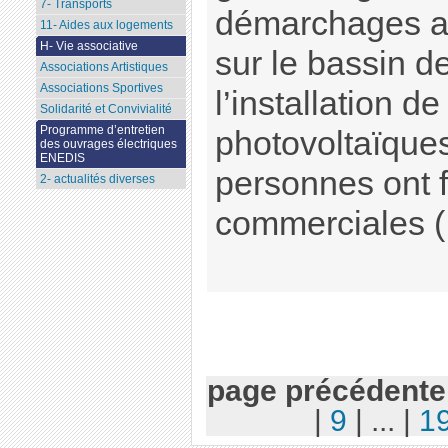
7- Transports
démarchages ac
11- Aides aux logements
H- Vie associative
sur le bassin d
Associations Artistiques
Associations Sportives
l’installation 
Solidarité et Convivialité
Programme d’entretien
photovoltaïques
des ouvrages électriques
ENEDIS
personnes ont f
2- actualités diverses
commerciales (.
page précédente
|
9
|
...
|
1