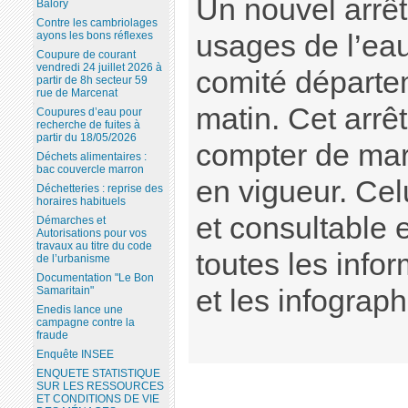
Un nouvel arrêt
Balory
Contre les cambriolages
ayons les bons réflexes
usages de l’eau
Coupure de courant
vendredi 24 juillet 2026 à
comité départe
partir de 8h secteur 59
rue de Marcenat
matin. Cet arrê
Coupures d’eau pour
recherche de fuites à
partir du 18/05/2026
compter de mard
Déchets alimentaires :
bac couvercle marron
en vigueur. Cel
Déchetteries : reprise des
horaires habituels
et consultable 
Démarches et
Autorisations pour vos
travaux au titre du code
toutes les info
de l’urbanisme
Documentation "Le Bon
Samaritain"
et les infographi
Enedis lance une
campagne contre la
fraude
Enquête INSEE
ENQUETE STATISTIQUE
SUR LES RESSOURCES
ET CONDITIONS DE VIE