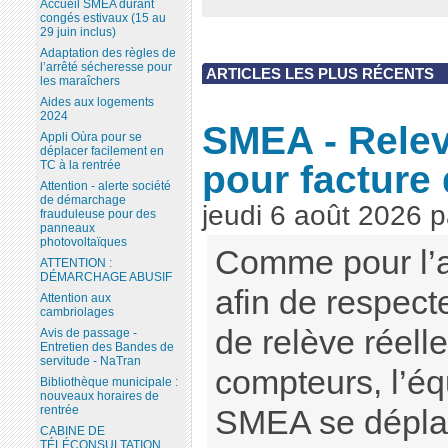
Accueil SMEA durant
congés estivaux (15 au
29 juin inclus)
Adaptation des règles de
l’arrêté sécheresse pour
ARTICLES LES PLUS RÉCENTS
les maraîchers
Aides aux logements
2024
SMEA - Rele
Appli Oùra pour se
déplacer facilement en
pour facture
TC à la rentrée
Attention - alerte société
de démarchage
jeudi 6 août 2026
p
frauduleuse pour des
panneaux
photovoltaïques
Comme pour l’a
ATTENTION :
DÉMARCHAGE ABUSIF
afin de respect
Attention aux
cambriolages
de relève réell
Avis de passage -
Entretien des Bandes de
servitude - NaTran
compteurs, l’é
Bibliothèque municipale :
nouveaux horaires de
rentrée
SMEA se déplac
CABINE DE
TÉLÉCONSULTATION