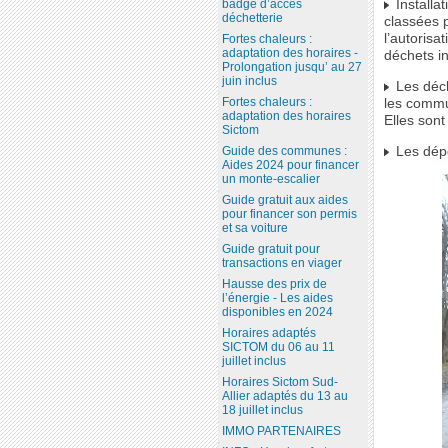
badge d’accès
Installa
déchetterie
classées 
l’autorisa
Fortes chaleurs :
adaptation des horaires -
déchets i
Prolongation jusqu’ au 27
juin inclus
Les déch
Fortes chaleurs :
les commu
adaptation des horaires
Elles sont
Sictom
Les dépô
Guide des communes :
Aides 2024 pour financer
un monte-escalier
Guide gratuit aux aides
pour financer son permis
et sa voiture
Guide gratuit pour
transactions en viager
Hausse des prix de
l’énergie - Les aides
disponibles en 2024
Horaires adaptés
SICTOM du 06 au 11
juillet inclus
Horaires Sictom Sud-
Allier adaptés du 13 au
18 juillet inclus
IMMO PARTENAIRES