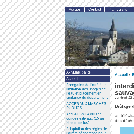
Accueil
Contact
Plan du site
A- Municipalité
Accueil
E
>
Accueil
interd
Abrogation de l’arrêté de
limitation des usages de
sauva
l’eau et placement en
vigilance du département
vendredi 22 a
ACCES AUX MARCHÉS
Brûlage 
PUBLICS
Accueil SMEA durant
en télécha
congés estivaux (15 au
des déche
29 juin inclus)
Adaptation des règles de
l’arrêté sécheresse pour