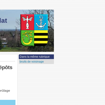
lat
Dans la même rubrique
bruits de voisinage
dépôts
brûlage