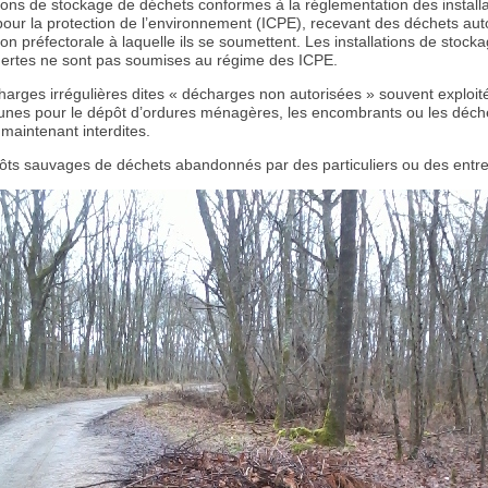
tions de stockage de déchets conformes à la réglementation des install
pour la protection de l’environnement (ICPE), recevant des déchets aut
tion préfectorale à laquelle ils se soumettent. Les installations de stock
nertes ne sont pas soumises au régime des ICPE.
arges irrégulières dites « décharges non autorisées » souvent exploit
nes pour le dépôt d’ordures ménagères, les encombrants ou les déche
 maintenant interdites.
ts sauvages de déchets abandonnés par des particuliers ou des entre