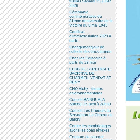
fusillés Samedi 25 juillet
2026
Cérémonie
commémorative du
81ème anniversaire de la
Victoire du 8 mai 1945
Certificat
d’immatriculation 2023 A
partir...
Changement jour de
collecte des bacs jaunes
Chez les Coincoins à
partir du 23 mai
CLUB DE LA RETRAITE
SPORTIVE DE
CHARMEIL-VENDAT-ST
RÉMY
CNO Vichy - études
environnementales
Concert BA’NGUALA
Samedi 25 avril à 20h30
Concert Les Choeurs du
Servagnon-Le Choeur du
Balory
Contre les cambriolages
ayons les bons réflexes
Coupure de courant