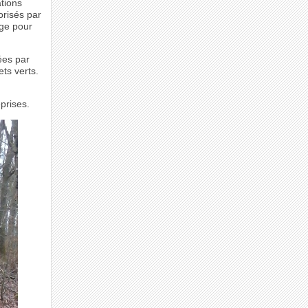
ations
orisés par
age pour
ées par
ts verts.
prises.