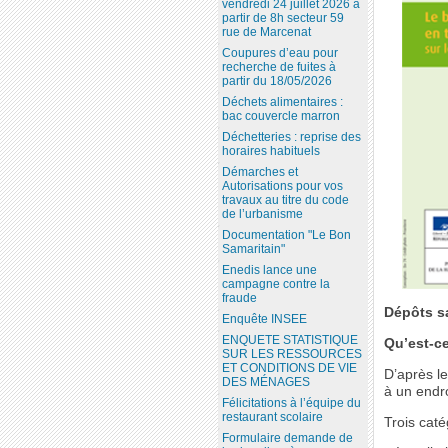
vendredi 24 juillet 2026 à
partir de 8h secteur 59
rue de Marcenat
Coupures d’eau pour
recherche de fuites à
partir du 18/05/2026
Déchets alimentaires :
bac couvercle marron
Déchetteries : reprise des
horaires habituels
Démarches et
Autorisations pour vos
travaux au titre du code
de l’urbanisme
Documentation "Le Bon
Samaritain"
Enedis lance une
campagne contre la
fraude
Dépôts s
Enquête INSEE
ENQUETE STATISTIQUE
Qu’est-c
SUR LES RESSOURCES
ET CONDITIONS DE VIE
D’après le
DES MÉNAGES
à un endr
Félicitations à l’équipe du
restaurant scolaire
Trois cat
Formulaire demande de