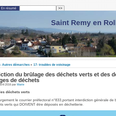
En résumé
Saint Remy en Rol
- Autres démarches
17- troubles de voisinage
>
iction du brûlage des déchets verts et des 
ges de déchets
vril 2016
par
Mairie
des déchets verts
rgement le courrier préfectoral n°833,portant interdiction générale de 
ts verts qui DOIVENT être déposés en déchetterie.