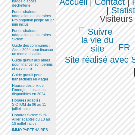
Accueil
|
Contact
|
badge d’accès
déchetterie
|
Statis
Fortes chaleurs :
Visiteurs
adaptation des horaires -
Prolongation jusqu’ au 27
juin inclus
Fortes chaleurs :
adaptation des horaires
Sictom
FR
Guide des communes :
Aides 2024 pour financer
un monte-escalier
Site réalisé avec 
Guide gratuit aux aides
pour financer son permis
et sa voiture
Guide gratuit pour
transactions en viager
Hausse des prix de
l’énergie - Les aides
disponibles en 2024
Horaires adaptés
SICTOM du 06 au 11
juillet inclus
Horaires Sictom Sud-
Allier adaptés du 13 au
18 juillet inclus
IMMO PARTENAIRES