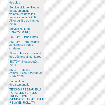
des vies
Service civique - Nouvel
engagement de
volontaires dans les
services de la DDFIP
Allier au titre de l’année
2025
Service National
Universel (SNU)
SICTOM - Fiches infos
SICTOM - Horaires des
déchetteries fortes
chaleurs
Sictom : Mise en place tri
des déchets alimentaires
SICTOM : Nouveautés
2024
SMEA - Relevés
compteurs pour facture de
solde 2026
Subvention
départementale
TENSION RESEAU EAU
POTABLES SUR LES
TROIS COMMUNES
(VENDAT/CHARMEIL/SAINT
REMY EN ROLLAT)