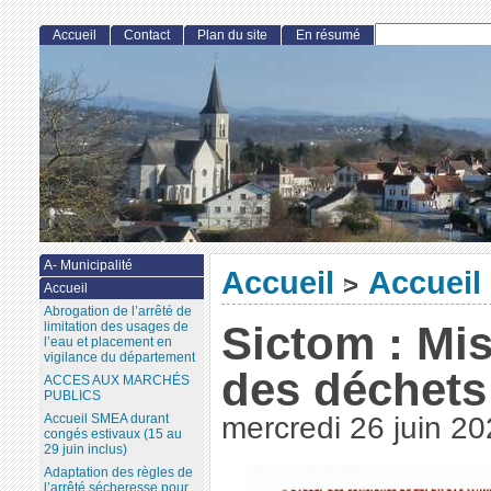
Accueil
Contact
Plan du site
En résumé
A- Municipalité
Accueil
Accueil
>
Accueil
Abrogation de l’arrêté de
Sictom : Mis
limitation des usages de
l’eau et placement en
vigilance du département
des déchets
ACCES AUX MARCHÉS
PUBLICS
Accueil SMEA durant
mercredi 26 juin 2
congés estivaux (15 au
29 juin inclus)
Adaptation des règles de
l’arrêté sécheresse pour