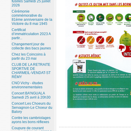
fusillés Samedi 25 juillet
2026
Cérémonie
commémorative du
81ème anniversaire de la
Victoire du 8 mai 1945
Certificat
d’immatriculation 2023 A
partir...
Changement jour de
collecte des bacs jaunes
Chez les Coincoins à
partir du 23 mai
CLUB DE LA RETRAITE
SPORTIVE DE
CHARMEIL-VENDAT-ST
RÉMY
CNO Vichy - études
environnementales
Concert BA’NGUALA
Samedi 25 avril à 20h30
Concert Les Choeurs du
Servagnon-Le Choeur du
Balory
Contre les cambriolages
ayons les bons réflexes
Coupure de courant