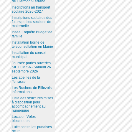
de Clermont-Ferrand
Inscriptions au transport
scolaire 2026-2027
Inscriptions scolaires des
futurs petites sections de
maternelle
Insee Enquête Budget de
famille
Installation borne de
téléconsultation en Mairie
Installation du conseil
municipal
Journée portes ouvertes
SICTOM SA - Samedi 26
septembre 2026
Les abeilles de la
Terrasse
Les Ruchers de Billezois :
informations
Liste des structures mises
à disposition pour
accompagnement au
numérique
Location Vélos
électriques
Lutte contre les punaises
de lit