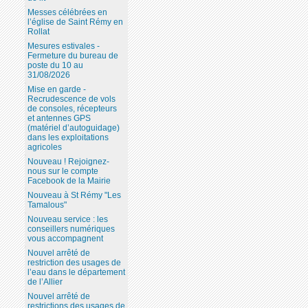
Messes célébrées en
l’église de Saint Rémy en
Rollat
Mesures estivales -
Fermeture du bureau de
poste du 10 au
31/08/2026
Mise en garde -
Recrudescence de vols
de consoles, récepteurs
et antennes GPS
(matériel d’autoguidage)
dans les exploitations
agricoles
Nouveau ! Rejoignez-
nous sur le compte
Facebook de la Mairie
Nouveau à St Rémy "Les
Tamalous"
Nouveau service : les
conseillers numériques
vous accompagnent
Nouvel arrêté de
restriction des usages de
l’eau dans le département
de l’Allier
Nouvel arrêté de
restrictions des usages de