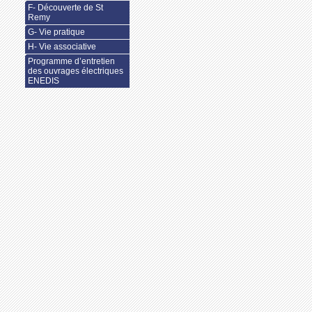
F- Découverte de St
Remy
G- Vie pratique
H- Vie associative
Programme d’entretien
des ouvrages électriques
ENEDIS