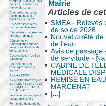
Mairie
vendredi 24 juillet 2026 à
partir de 8h secteur 59
rue de Marcenat
Articles de ce
Coupures d’eau pour
recherche de fuites à
partir du 18/05/2026
SMEA - Relevés c
Déchets alimentaires :
de solde 2026
bac couvercle marron
Déchetteries : reprise des
Nouvel arrêté de 
horaires habituels
Démarches et
de l’eau
Autorisations pour vos
travaux au titre du code
Avis de passage 
de l’urbanisme
Documentation "Le Bon
de servitude - N
Samaritain"
CABINE DE TÉ
Enedis lance une
campagne contre la
MÉDICALE DISP
fraude
Enquête INSEE
REMISE EN EA
ENQUETE STATISTIQUE
SUR LES RESSOURCES
MARCENAT
ET CONDITIONS DE VIE
DES MÉNAGES
[...]
Félicitations à l’équipe du
restaurant scolaire
Formulaire demande de