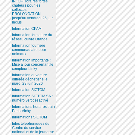
INFO - Horaires fortes
chaleurs pour les
collectes
PROLONGATION
jusqu’au vendredi 26 juin
inclus
Information CPAM
Information fermeture du
réseau cuivre Orange
Information fourrière
communautaire pour
animaux
Information importante :
Mise à jour concernant le
compteur Linky
Information ouverture
différée déchetterie le
mardi 23 juin 2026
Information SICTOM
Information SICTOM SA :
numéro vert désactivé
Informations horaires train
Paris-Vichy
Informations SICTOM
Infos téléphoniques du
Centre du service
national et de la jeunesse