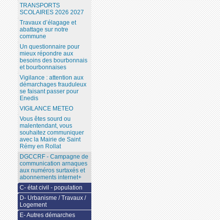
TRANSPORTS
SCOLAIRES 2026 2027
Travaux d’élagage et
abattage sur notre
commune
Un questionnaire pour
mieux répondre aux
besoins des bourbonnais
et bourbonnaises
Vigilance : attention aux
démarchages frauduleux
se faisant passer pour
Enedis
VIGILANCE METEO
Vous êtes sourd ou
malentendant, vous
souhaitez communiquer
avec la Mairie de Saint
Rémy en Rollat
DGCCRF - Campagne de
communication arnaques
aux numéros surtaxés et
abonnements internet+
C- état civil - population
D- Urbanisme / Travaux /
Logement
E- Autres démarches