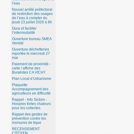
l’eau
Nouvel arrêté préfectoral
de restriction des usages
de l’eau à compter du
jeudi 23 juillet 2026 à 8h
Oura et faciliter
l’intermodalité
Ouverture bureau SMEA
Vendat
Ouverture déchetteries
reportée le mercredi 27
mai
Paiement de proximité -
carte / affiche des
Buralistes CA VICHY
Plan Local d’Urbanisme
Plaquette
Accompagnement des
agriculteurs en difficulté
Rappel - Info Sictom -
Horaires fortes chaleurs
pour les collectes
Rappel des gestes de
prévention contre les
morsures de tique
RECENSEMENT
CITOYEN