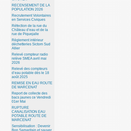
RECENSEMENT DE LA
POPULATION 2026
Recrutement Volontaires
en Services Civiques
Réfection de la rue du
Château d’eau et de la
rue de Piquejalle
Règlement intérieur
déchetteries Sictom Sud
Allier
Relevé compteur radio
relève SMEA avril mai
2026
Relevé des compteurs
d’eau potable dès le 18
août 2025
REMISE EN EAU ROUTE
DE MARCENAT
Report de collecte des
bacs jaunes ce Vendredi
01er Mai
RUPTURE
CANALISATION EAU
POTABLE ROUTE DE
MARCENAT
Sensibilisation : Devenir
Bon Samaritain et sauver