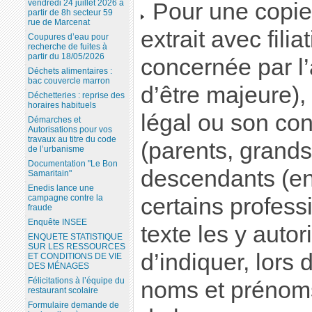
vendredi 24 juillet 2026 à
Pour une copie 
partir de 8h secteur 59
rue de Marcenat
extrait avec fili
Coupures d’eau pour
recherche de fuites à
partir du 18/05/2026
concernée par l’
Déchets alimentaires :
bac couvercle marron
d’être majeure),
Déchetteries : reprise des
horaires habituels
légal ou son con
Démarches et
Autorisations pour vos
travaux au titre du code
(parents, grands
de l’urbanisme
Documentation "Le Bon
descendants (enf
Samaritain"
Enedis lance une
campagne contre la
certains profess
fraude
Enquête INSEE
texte les y auto
ENQUETE STATISTIQUE
SUR LES RESSOURCES
d’indiquer, lors
ET CONDITIONS DE VIE
DES MÉNAGES
Félicitations à l’équipe du
noms et prénoms
restaurant scolaire
Formulaire demande de