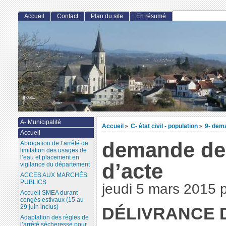
Accueil
Contact
Plan du site
En résumé
A- Municipalité
Accueil
C- état civil - population
9- dem
>
>
Accueil
demande de
Abrogation de l’arrêté de
limitation des usages de
l’eau et placement en
d’acte
vigilance du département
ACCES AUX MARCHÉS
PUBLICS
jeudi 5 mars 2015
Accueil SMEA durant
congés estivaux (15 au
29 juin inclus)
DÉLIVRANCE 
Adaptation des règles de
l’arrêté sécheresse pour