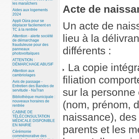
les maraîchers
Acte de naissa
Aides aux logements
2024
Appli Oùra pour se
Un acte de nais
déplacer facilement en
TC à la rentrée
lieu à la délivr
Attention - alerte société
de démarchage
frauduleuse pour des
différents :
panneaux
photovoltaïques
ATTENTION :
La copie intégra
DÉMARCHAGE ABUSIF
Attention aux
cambriolages
filiation compor
Avis de passage -
Entretien des Bandes de
sur la personne 
servitude - NaTran
Bibliothèque municipale :
(nom, prénom, da
nouveaux horaires de
rentrée
CABINE DE
naissance), des 
TÉLÉCONSULTATION
MÉDICALE DISPONIBLE
EN MAIRIE
parents et les 
Cérémonie
commémorative des