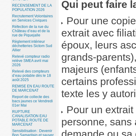
Qui peut faire
RECENSEMENT DE LA
POPULATION 2026
Recrutement Volontaires
Pour une copie 
en Services Civiques
Réfection de la rue du
extrait avec fili
Château d’eau et de la
rue de Piquejalle
époux, leurs as
Règlement intérieur
déchetteries Sictom Sud
Allier
grands-parents)
Relevé compteur radio
relève SMEA avril mai
2026
majeurs (enfants
Relevé des compteurs
d’eau potable dès le 18
certains profess
août 2025
REMISE EN EAU ROUTE
texte les y autor
DE MARCENAT
Report de collecte des
bacs jaunes ce Vendredi
01er Mai
Pour un extrait 
RUPTURE
CANALISATION EAU
personne, sans av
POTABLE ROUTE DE
MARCENAT
demande ou sa q
Sensibilisation : Devenir
Bon Samaritain et sauver