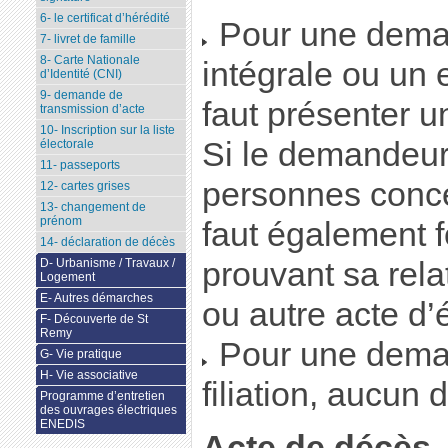
6- le certificat d’hérédité
Pour une dema
7- livret de famille
8- Carte Nationale
intégrale ou un ex
d’Identité (CNI)
9- demande de
faut présenter un
transmission d’acte
10- Inscription sur la liste
Si le demandeur
électorale
11- passeports
personnes concer
12- cartes grises
13- changement de
prénom
faut également 
14- déclaration de décès
prouvant sa relat
D- Urbanisme / Travaux /
Logement
E- Autres démarches
ou autre acte d’ét
F- Découverte de St
Remy
Pour une deman
G- Vie pratique
H- Vie associative
filiation, aucun
Programme d’entretien
des ouvrages électriques
ENEDIS
Acte de décès