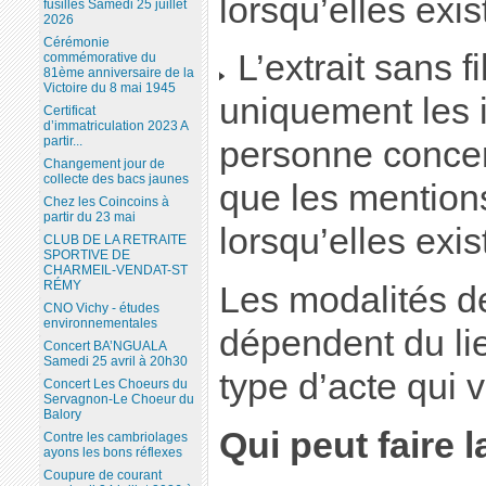
lorsqu’elles exis
fusillés Samedi 25 juillet
2026
Cérémonie
L’extrait sans f
commémorative du
81ème anniversaire de la
Victoire du 8 mai 1945
uniquement les i
Certificat
d’immatriculation 2023 A
partir...
personne concern
Changement jour de
collecte des bacs jaunes
que les mention
Chez les Coincoins à
partir du 23 mai
lorsqu’elles exis
CLUB DE LA RETRAITE
SPORTIVE DE
CHARMEIL-VENDAT-ST
RÉMY
Les modalités 
CNO Vichy - études
environnementales
dépendent du li
Concert BA’NGUALA
Samedi 25 avril à 20h30
type d’acte qui 
Concert Les Choeurs du
Servagnon-Le Choeur du
Balory
Qui peut faire
Contre les cambriolages
ayons les bons réflexes
Coupure de courant