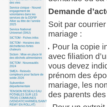
des vies
Service civique - Nouvel
Demande d’act
engagement de
volontaires dans les
services de la DDFIP
Allier au titre de l’année
Soit par courrier
2025
Service National
mariage :
Universel (SNU)
SICTOM - Fiches infos
SICTOM - Horaires des
Pour la copie in
déchetteries fortes
chaleurs
avec filiation d
Sictom : Mise en place tri
des déchets alimentaires
SICTOM : Nouveautés
vous devez indiq
2024
SMEA - Relevés
prénom des épou
compteurs pour facture de
solde 2026
mariage, les no
Subvention
départementale
TENSION RESEAU EAU
des parents des
POTABLES SUR LES
TROIS COMMUNES
(VENDAT/CHARMEIL/SAINT
REMY EN ROLLAT)