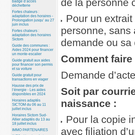
de la personne c
badge d’accès
déchetterie
Fortes chaleurs :
Pour un extrait 
adaptation des horaires -
Prolongation jusqu’ au 27
juin inclus
personne, sans av
Fortes chaleurs :
adaptation des horaires
Sictom
demande ou sa q
Guide des communes :
Aides 2024 pour financer
un monte-escalier
Comment faire
Guide gratuit aux aides
pour financer son permis
et sa voiture
Demande d’acte
Guide gratuit pour
transactions en viager
Hausse des prix de
Soit par courrie
l’énergie - Les aides
disponibles en 2024
naissance :
Horaires adaptés
SICTOM du 06 au 11
juillet inclus
Horaires Sictom Sud-
Pour la copie in
Allier adaptés du 13 au
18 juillet inclus
avec filiation d
IMMO PARTENAIRES