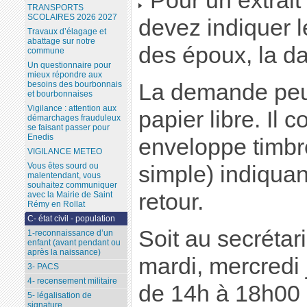
Pour un extrait 
TRANSPORTS
SCOLAIRES 2026 2027
devez indiquer 
Travaux d’élagage et
abattage sur notre
des époux, la d
commune
Un questionnaire pour
mieux répondre aux
La demande peut
besoins des bourbonnais
et bourbonnaises
Vigilance : attention aux
papier libre. Il 
démarchages frauduleux
se faisant passer pour
Enedis
enveloppe timbr
VIGILANCE METEO
Vous êtes sourd ou
simple) indiquan
malentendant, vous
souhaitez communiquer
retour.
avec la Mairie de Saint
Rémy en Rollat
C- état civil - population
Soit au secrétari
1-reconnaissance d’un
enfant (avant pendant ou
après la naissance)
mardi, mercredi 
3- PACS
4- recensement militaire
de 14h à 18h00 
5- légalisation de
signature