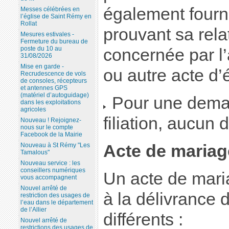
également fourn
Messes célébrées en
l’église de Saint Rémy en
Rollat
prouvant sa rela
Mesures estivales -
Fermeture du bureau de
poste du 10 au
concernée par l’a
31/08/2026
Mise en garde -
ou autre acte d’ét
Recrudescence de vols
de consoles, récepteurs
et antennes GPS
(matériel d’autoguidage)
Pour une deman
dans les exploitations
agricoles
filiation, aucun
Nouveau ! Rejoignez-
nous sur le compte
Facebook de la Mairie
Acte de mariag
Nouveau à St Rémy "Les
Tamalous"
Nouveau service : les
conseillers numériques
Un acte de mari
vous accompagnent
Nouvel arrêté de
à la délivrance
restriction des usages de
l’eau dans le département
de l’Allier
différents :
Nouvel arrêté de
restrictions des usages de