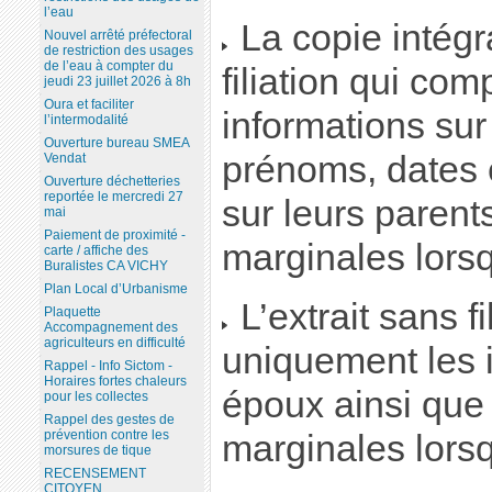
l’eau
La copie intégra
Nouvel arrêté préfectoral
de restriction des usages
de l’eau à compter du
filiation qui com
jeudi 23 juillet 2026 à 8h
Oura et faciliter
informations su
l’intermodalité
Ouverture bureau SMEA
prénoms, dates e
Vendat
Ouverture déchetteries
reportée le mercredi 27
sur leurs parent
mai
Paiement de proximité -
marginales lorsq
carte / affiche des
Buralistes CA VICHY
Plan Local d’Urbanisme
L’extrait sans f
Plaquette
Accompagnement des
agriculteurs en difficulté
uniquement les i
Rappel - Info Sictom -
Horaires fortes chaleurs
époux ainsi que
pour les collectes
Rappel des gestes de
prévention contre les
marginales lorsq
morsures de tique
RECENSEMENT
CITOYEN