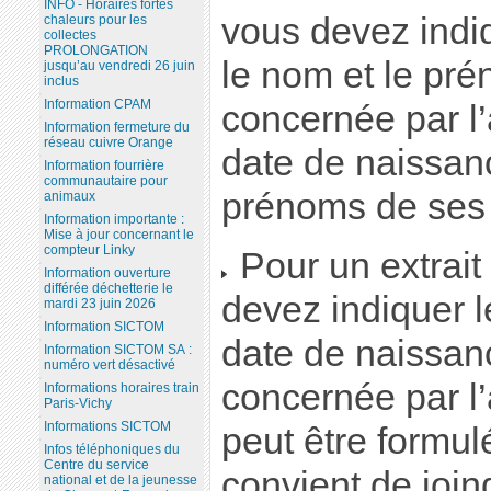
INFO - Horaires fortes
vous devez indiq
chaleurs pour les
collectes
PROLONGATION
le nom et le pr
jusqu’au vendredi 26 juin
inclus
Information CPAM
concernée par l’
Information fermeture du
réseau cuivre Orange
date de naissan
Information fourrière
communautaire pour
prénoms de ses 
animaux
Information importante :
Mise à jour concernant le
compteur Linky
Pour un extrait 
Information ouverture
différée déchetterie le
devez indiquer 
mardi 23 juin 2026
Information SICTOM
date de naissan
Information SICTOM SA :
numéro vert désactivé
concernée par l
Informations horaires train
Paris-Vichy
Informations SICTOM
peut être formulé
Infos téléphoniques du
Centre du service
convient de joi
national et de la jeunesse