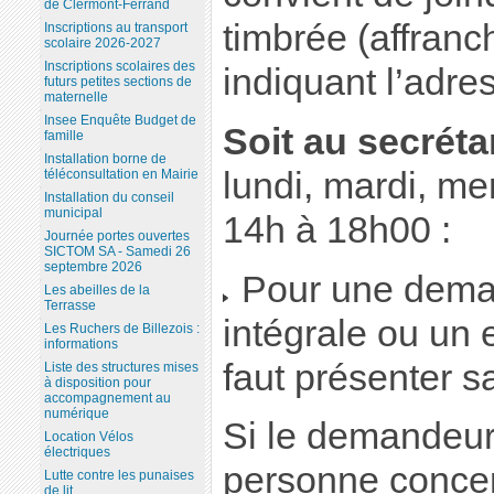
de Clermont-Ferrand
timbrée (affran
Inscriptions au transport
scolaire 2026-2027
Inscriptions scolaires des
indiquant l’adres
futurs petites sections de
maternelle
Insee Enquête Budget de
Soit au secréta
famille
Installation borne de
lundi, mardi, me
téléconsultation en Mairie
Installation du conseil
municipal
14h à 18h00 :
Journée portes ouvertes
SICTOM SA - Samedi 26
septembre 2026
Pour une dema
Les abeilles de la
Terrasse
intégrale ou un ex
Les Ruchers de Billezois :
informations
faut présenter sa
Liste des structures mises
à disposition pour
accompagnement au
numérique
Si le demandeur 
Location Vélos
électriques
personne concern
Lutte contre les punaises
de lit